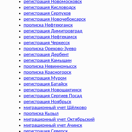
регистрация Новомосковск
регистрация Кисловодск
регистрация Серпухов
регистрация Новочебоксарск
прописка Нефтеюганск
регистрация Димитровград
регистрация Нефтекамск
регистрация Черкесск
прописка Орехово-Зуево
регистрация Дербент
регистрация Камышин
прописка Невинномысск
прописка Красногорск
регистрация Муром
регистрация Батайск
регистрация Новошахтинск
регистрация Сергиев Посад
регистрация Ноябрьск
миграционный учет Щёлково
прописка Кызыл
миграционный учет Октябрьский
миграционный учет Ачинск
регистрация Северск