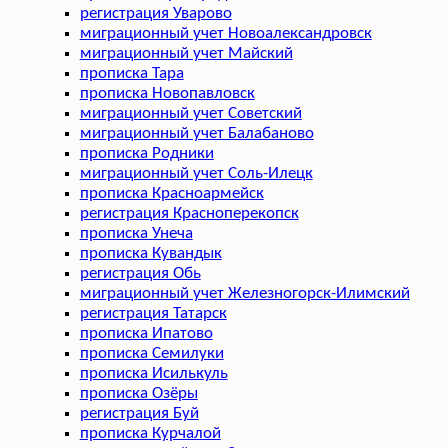
регистрация Уварово
миграционный учет Новоалександровск
миграционный учет Майский
прописка Тара
прописка Новопавловск
миграционный учет Советский
миграционный учет Балабаново
прописка Родники
миграционный учет Соль-Илецк
прописка Красноармейск
регистрация Красноперекопск
прописка Унеча
прописка Кувандык
регистрация Обь
миграционный учет Железногорск-Илимский
регистрация Татарск
прописка Ипатово
прописка Семилуки
прописка Исилькуль
прописка Озёры
регистрация Буй
прописка Курчалой