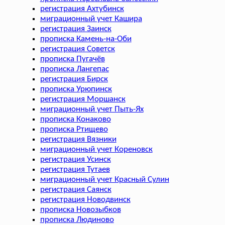
регистрация Ахтубинск
миграционный учет Кашира
регистрация Заинск
прописка Камень-на-Оби
регистрация Советск
прописка Пугачёв
прописка Лангепас
регистрация Бирск
прописка Урюпинск
регистрация Моршанск
миграционный учет Пыть-Ях
прописка Конаково
прописка Ртищево
регистрация Вязники
миграционный учет Кореновск
регистрация Усинск
регистрация Тутаев
миграционный учет Красный Сулин
регистрация Саянск
регистрация Новодвинск
прописка Новозыбков
прописка Людиново