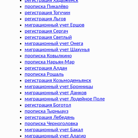
регистрация Хадыженск
прописка Пикалёво
регистрация Тогучин
регистрация Льгов
миграционный учет Ершов
регистрация Сергач
регистрация Светлый
миграционный учет Онега
миграционный учет Шахунья
прописка Ковылкино
прописка Нарьян-Мар
регистрация Алдан
прописка Рошаль
регистрация Козьмодемьянск
миграционный учет Бронницы
миграционный учет Данков
миграционный учет Лодейное Поле
регистрация Боготол
прописка Тырныауз
регистрация Лебедянь
прописка Черноголовка
миграционный учет Бакал
миграционный учет Алагир