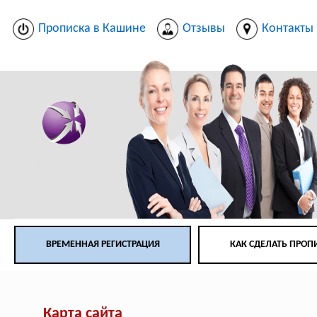
Прописка в Кашине
Отзывы
Контакты
ВРЕМЕННАЯ РЕГИСТРАЦИЯ
КАК СДЕЛАТЬ ПРОП
Карта сайта