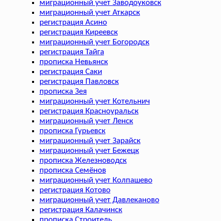
миграционный учет Заводоуковск
миграционный учет Аткарск
регистрация Асино
регистрация Киреевск
миграционный учет Богородск
регистрация Тайга
прописка Невьянск
регистрация Саки
регистрация Павловск
прописка Зея
миграционный учет Котельнич
регистрация Красноуральск
миграционный учет Ленск
прописка Гурьевск
миграционный учет Зарайск
миграционный учет Бежецк
прописка Железноводск
прописка Семёнов
миграционный учет Колпашево
регистрация Котово
миграционный учет Давлеканово
регистрация Калачинск
прописка Строитель