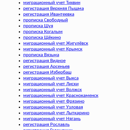
миграционный учет Тихвин
регистрация Верхняя Пышма
регистрация Ивантеевка
прописка Свободный
прописка Шуя
прописка Когалым
прописка Щёкино
миграционный учет Жигулёвск
миграционный учет Крымск
прописка Вязьма
регистрация Видное
регистрация Арсеньев
регистрация Избербаш
миграционный учет Выкса
миграционный учет Лиски
миграционный учет Волжск
миграционный учет Краснокаменск
миграционный учет Фрязино
миграционный учет Узловая
миграционный учет Лыткарино
миграционный учет Нягань
регистрация Рославль